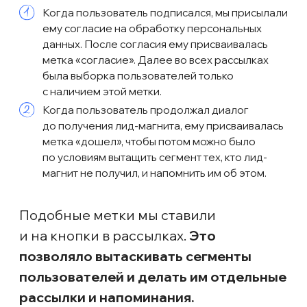
составила 51,2%
Количество регистраций по каналам
будет в конце раздела. Сейчас
разберем более интересные
направления — VK Ads и Яндекс
Директ.
как работал VK Ads?
Будет честно рассказать, что впервые
мы затестили этот канал на втором
вебинаре — тогда мы начали
со статичных баннеров,
а таргетировались на аудиторию через
лид-формы по ключам (обучение для
косметологов и производные),
аудиторию подписчиков конкурентов
и подписчиков Анастасии
Разбежкиной + Эклит. И началось всё