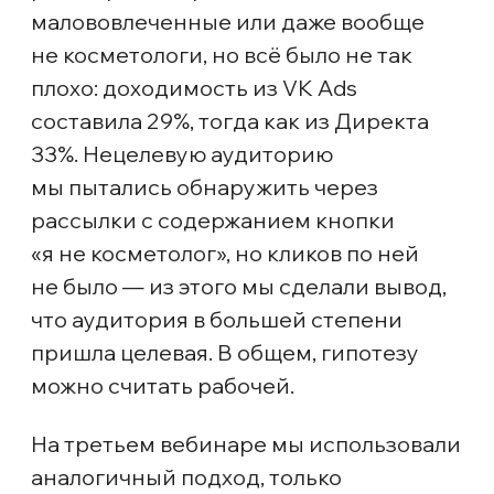
без резких скачков.
Как и в прошлый раз, через 3 дня после
запуска пошли первые регистрации.
Скрин первой недели
Можно увидеть, что кампания на
аудитории отработала намного лучше
— при почти одинаковой стоимости
регистрации, конверсия выше в 4 раза:
0,75% у широкой РК и 2,97% у
аудиторной.
К концу второй недели
нерелевантные площадки почти
перестали появляться. Мы получили 28
регистраций по 596 ₽: