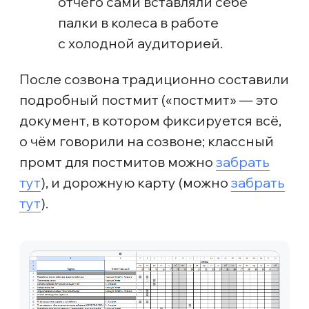
Добавили два повтора вебинара
Формат живого эфира запланировали
на четверг 19:00, а повторы — в пятницу
16:00 и субботу 12:00 в записи, чтобы
привлечь тех, у кого не было возможности
присоединиться в первый день. Ранее
мы только рассылали записи таким
зрителям, а в этот раз приняли решение
приглашать только на повтор, чтобы
посмотреть, сколько людей дойдет ещё.
Так мы уменьшили риск, что люди просто
«отложат запись и не посмотрят»
и сохранили живость — Анастасия была
в чате и отвечала на вопросы на всех
повторах.
Увеличили окно продаж
Вместо привычных 3 дней сделали 5 дней,
чтобы дать больше времени «на подумать»
и в чате участников закрыть больше
возражений за эти дни.
Усилили прогрев в Telegram
В этот раз сделали упор на интерактив:
запланировали больше вопросов аудитории,
больше ответов кружочками от Анастасии,
мини-разборов и историй из практики.
Приняли решение использовать тот же