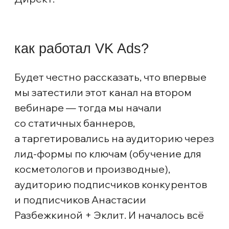
почитать в первом кейсе.
Набор аудиторий остался прежний,
а креативы чуть изменили:
спойлер
Подтвердилось наблюдение из первого
запуска — лучше всего конвертируют
объявления, где заголовок и текст на креативе
совпадают по смыслу.
По итогу мы запустили 2 кампании:
РСЯ - Вебинар Эклит Нити - Ключи + АТ +