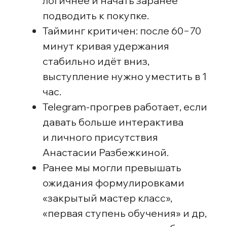
безопасной работы и т. д
Упоминания о курсе распределили по всей
полезной части, чтобы переход к продаже
не выглядел резким поворотом. Продающий
блок всё ещё есть, но теперь он логично
продолжает интенсив — как следующий шаг
для тех, кто хочет перейти к практике.
Добавили три тарифа
Чтобы адаптироваться под разный тип
аудитории:
34 900 ₽ — минимальный тариф для холодной
аудитории (короткий доступ без обратной
связи);
54 900 ₽ — основной тариф с обратной связью;
150 000 ₽ — премиальный тариф с офлайн-
постановкой руки.
спойлер
Мы не закладывали ожиданий на продажи
максимального тарифа, но он неожиданно
оказался одним из драйверов выручки и сильно
поднял средний чек.