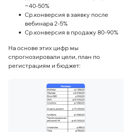
продаж. Вероятно это было
связано с тем, что входной
продукт был дорогим, поэтому
нужно было подумать над
альтернативой.
Удержание падает в момент
перехода к продающей части.
Значит, её нужно вписать мягче,
логичнее и начать заранее
подводить к покупке.
Тайминг критичен: после 60−70
минут кривая удержания
стабильно идёт вниз,
выступление нужно уместить в 1
час.
Telegram-прогрев работает, если
давать больше интерактива
и личного присутствия
Анастасии Разбежкиной.
Ранее мы могли превышать