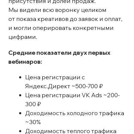
Далее собрали созвон с командой
клиента, чтобы обсудить выводы
предыдущих вебинаров и наметить
план изменений для предстоящего.
Вот с какими выводами мы работали
на старте запуска:
Тёплая аудитория — основной
драйвер продаж. Подписчики
стабильно доходят до эфира,
дольше смотрят и покупают
чаще. Нужно не менее 50% этой
аудитории от всех регистраций.
Холодный трафик даёт объём,
но меньше моментальных