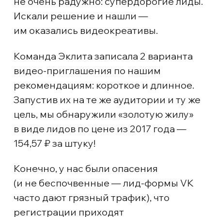
Сайты - РФ (6.11);
РСЯ - Вебинар Эклит Нити - Аудитории - РФ
(6.11).
как работали кампании
Запуск начали с недельного бюджета
4000 рублей (почему запускаемся
на таких маленьких бюджетах,
объяснили в прошлом кейсе
)
и обязательной зачистки РСЯ
от мусорных площадок (dsp, большая
часть com. и иже с ними):
первые 3−4 дня неистово
минусовали мусорные площадки;
начали увеличивать бюджеты
только после появления первых
регистраций;
наращивали бюджет итерациями,