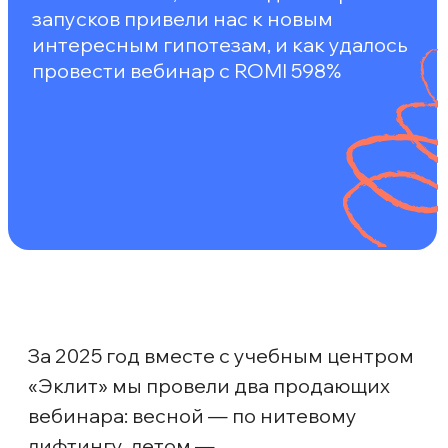
За 2025 год вместе с учебным центром
«Эклит» мы провели два продающих
вебинара: весной — по нитевому
лифтингу, летом —
по ботулинотерапии.
Первый вебинар был пробным, там
мы проверяли спрос и смотрели, как
аудитория реагирует на формат
продающего эфира. Об этом можно
почитать здесь
. На втором запуске
результаты оказались скромнее,
но при этом мы получили ценные
данные для дальнейшей работы.
Когда осенью мы начали планировать