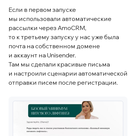
по регистрациям мы всё равно
не достигали, и наметилось
отставание от плана. Тогда было
принято решение добавить
дополнительные группы:
Группа подписчики + 3 варианта
видео
Группа ключи + 3 варианта видео
Это позволило догнать регистрации
до планируемого объёма.
Обратите внимание, что на холодной