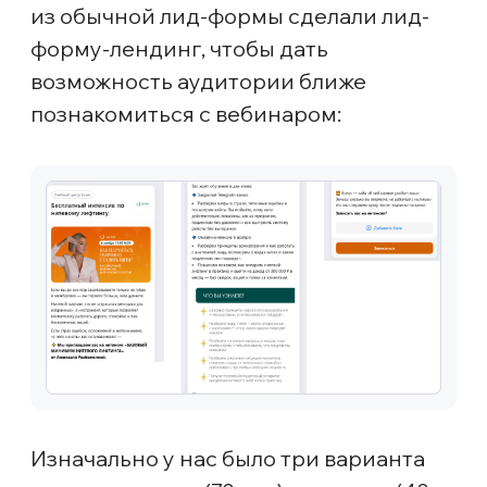
Результаты второй недели
новая гипотеза
На третьей неделе мы увидели, что
плановое повышение бюджета
перестало давать рост объёма лидов,
при этом стоимость начала расти — из-
за этого мы начали отставать от плана
по лидам из Яндекс Директа.
Дальнейшее масштабирование
текущих кампаний было
небезопасным и мы рисковали
получить регистрации дороже 1000 ₽,
поэтому приняли решение запустить
дополнительные кампании
и остановились на безопасном
варианте — Мастера кампаний (МК)
с оплатой за конверсии (ОЗК).