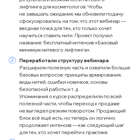
— для тех, кто оставил заявку (первый
приоритет)
— для тех, кто пришел, но не оставил
заявку (второй приоритет)
— для тех, кто не пришел (третий
приоритет)
Материалы с прошлых вебов мы
просто доработали с учетом
предстоящего вебинара:
Посадочная страница
Контент-планы
Креативы
Шаблоны автоматических
сообщений
Лид-магниты
Telegram-бот
Подробнее о них можно почитать
в
первом кейсе.