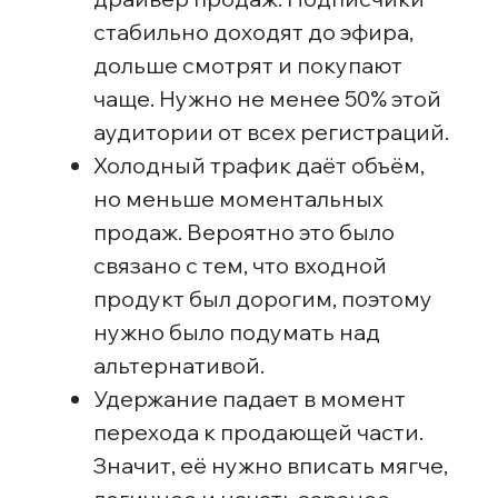
Кусочек дорожки
что мы сделали совместно с
командой Эклита
Перестроили позиционирование
Мы подозревали, что аудитория могла
ожидать мини-обучение или практикум, хотя
Анастасия Разбежкина работала только
со страхами, болями аудитории, показывала
результаты и возможности нитевого
лифтинга для косметологов. Чтобы
не завышать ожидания, мы обновили подачу:
сфокусировались на том, что этот вебинар —
вводная точка для тех, кто только хочет
научиться ставить нити. Проект получил
название: бесплатный интенсив «Базовый
минимум нитевого лифтинга».
Переработали структуру вебинара
Расширили полезную часть и охватили больше
базовых вопросов: принципы армирования,
виды нитей, ошибки новичков, основы