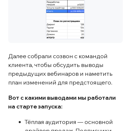
ожидания формулировками
«закрытый мастер класс»,
«первая ступень обучения» и др,
отчего сами вставляли себе
палки в колеса в работе
с холодной аудиторией.
После созвона традиционно составили
подробный постмит («постмит» — это
документ, в котором фиксируется всё,
о чём говорили на созвоне; классный
промт для постмитов можно
забрать
тут
), и дорожную карту (можно
забрать
тут
).