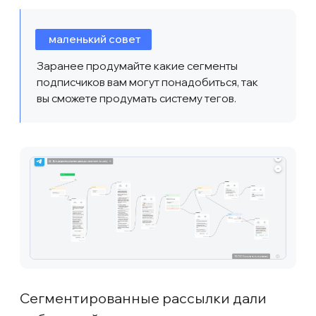
рассылки с содержанием кнопки
«я не косметолог», но кликов по ней
не было — из этого мы сделали вывод,
что аудитория в большей степени
пришла целевая. В общем, гипотезу
можно считать рабочей.
На третьем вебинаре мы использовали
аналогичный подход, только
из обычной лид-формы сделали лид-
форму-лендинг, чтобы дать
возможность аудитории ближе
познакомиться с вебинаром: