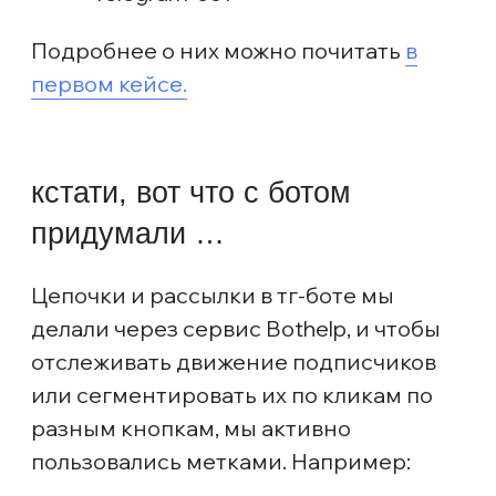
как собирали
регистрации
Из плана вы, скорее всего уже увидели,
что у нас были:
Подписчики из соцсетей
Анастасии Разбежкиной и УЦ
Эклит
Таргетированная реклама VK
Яндекс.Директ
База старых регистраций за 2
предыдущих вебинара
Для подписчиков маркетологи
Анастасии собрали контент-план,
по которому начали работать за две
недели до вебинара. По старой базе
также делали рассылки-приглашения
через Whatsapp в течение недели
до вебинара. Доля тёплых регистраций