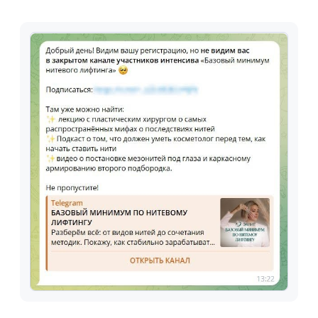
не очень радужно: супердорогие лиды.
Искали решение и нашли —
им оказались видеокреативы.
Команда Эклита записала 2 варианта
видео-приглашения по нашим
рекомендациям: короткое и длинное.
Запустив их на те же аудитории и ту же
цель, мы обнаружили «золотую жилу»
в виде лидов по цене из 2017 года —
154,57 ₽ за штуку!
Конечно, у нас были опасения
(и не беспочвенные — лид-формы VK
часто дают грязный трафик), что
регистрации приходят
малововлеченные или даже вообще
не косметологи, но всё было не так
плохо: доходимость из VK Ads
составила 29%, тогда как из Директа
33%. Нецелевую аудиторию
мы пытались обнаружить через