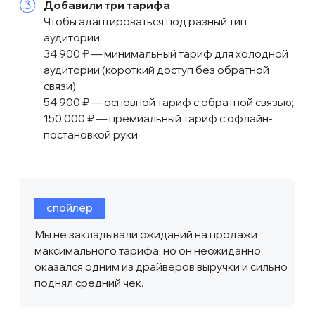
кстати, вот что с ботом
придумали …
Цепочки и рассылки в тг-боте мы
делали через сервис Bothelp, и чтобы
отслеживать движение подписчиков
или сегментировать их по кликам по
разным кнопкам, мы активно
пользовались метками. Например:
Когда пользователь подписался, мы присылали
ему согласие на обработку персональных
данных. После согласия ему присваивалась
метка «согласие». Далее во всех рассылках
была выборка пользователей только
с наличием этой метки.
Когда пользователь продолжал диалог
до получения лид-магнита, ему присваивалась
метка «дошел», чтобы потом можно было
по условиям вытащить сегмент тех, кто лид-
магнит не получил, и напомнить им об этом.