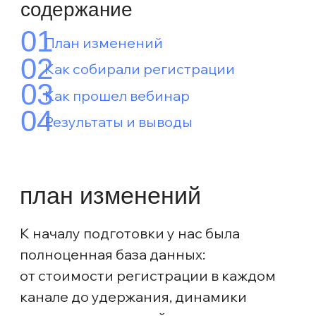
Яндекс.Директ ~500-700 ₽
Цена регистрации VK Ads ~200-
300 ₽
Доходимость холодного трафика
~30%
Доходимость теплого трафика
~40-50%
Ср.конверсия в заявку после
вебинара 2-5%
Ср.конверсия в продажу 80-90%
На основе этих цифр мы
спрогнозировали цели, план по
регистрациям и бюджет: