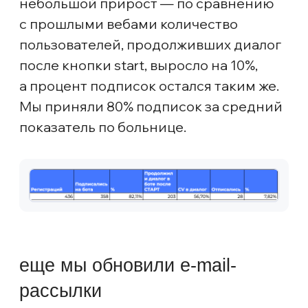
Изначально у нас было три варианта
видео: длинное (70 сек), короткое (40
сек) для новичков и видео подлиннее
для практикующих косметологов (100
сек), которое команда Эклита записала
по своей инициативе.
Первая неделя была короткой:
Протестировали креативы только
на одной группе, чтобы оценить
стоимость регистрации. На второй
неделе мы заметили, что при
увеличении бюджета, нужного объема