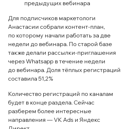
исторические данные по РСЯ;
понимание, какие аудитории и
офферы дают лучший отклик;
подтверждённая гипотеза о том,
что LAL-сегменты — ключевой
источник регистраций.
Поэтому медиаплан строили от
фактической конверсии первого
запуска с закладкой негативного
сценария и возможностью
масштабирования бюджета.
Про разработку кампаний можно