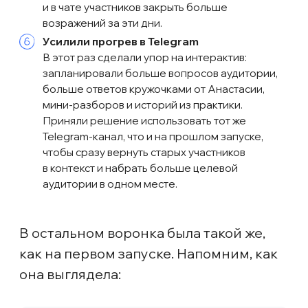
маленький совет
Заранее продумайте какие сегменты
подписчиков вам могут понадобиться, так
вы сможете продумать систему тегов.
Сегментированные рассылки дали
небольшой прирост — по сравнению
с прошлыми вебами количество
пользователей, продолживших диалог
после кнопки start, выросло на 10%,
а процент подписок остался таким же.
Мы приняли 80% подписок за средний