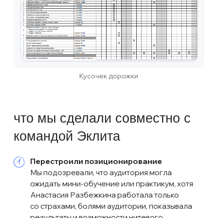
Telegram-канал, что и на прошлом запуске,
чтобы сразу вернуть старых участников
в контекст и набрать больше целевой
аудитории в одном месте.
В остальном воронка была такой же,
как на первом запуске. Напомним, как
она выглядела:
Аналогично первому запуску в воронке
работала система дожимов:
Сразу после регистрации
Для участия онлайн
После окончания вебинара: