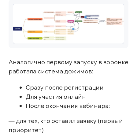
показатель по больнице.
еще мы обновили e-mail-
рассылки
Если в первом запуске
мы использовали автоматические
рассылки через AmoCRM,
то к третьему запуску у нас уже была
почта на собственном домене
и аккаунт на Unisender.
Там мы сделали красивые письма
и настроили сценарии автоматической
отправки писем после регистрации.