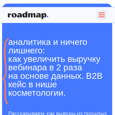
аналитика и ничего
лишнего:
как увеличить выручку
вебинара в 2 раза
на основе данных. B2B
кейс в нише
косметологии.
Рассказываем, как выводы из прошлых
запусков привели нас к новым
интересным гипотезам, и как удалось
провести вебинар с ROMI 598%