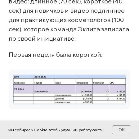
Логика теста:
не ограничивать алгоритм
бюджетом х10−15 от цены
конверсии, а поставить больше —
х20 и выше;
запустили 5 дублей МК
в надежде на то, чтобы хотя бы
одна из них «зацепилась»
и начала приносить реги;
использовали уже проверенные
связки из РСЯ, которые показали
наилучший результат.
В конечном итоге тест провалился:
за всё время работы эти РК не было
ни одной регистрации, но зато
мы получили чуть меньше сотни
бесплатных кликов ¯\_(ツ)_/¯
OK
Мы собираем Cookie, чтобы улучшить работу сайта.